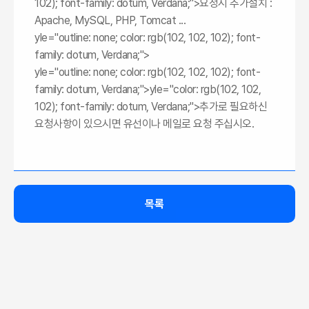
102); font-family: dotum, Verdana;">요청시 추가설치 :
Apache, MySQL, PHP, Tomcat ...
yle="outline: none; color: rgb(102, 102, 102); font-
family: dotum, Verdana;">
yle="outline: none; color: rgb(102, 102, 102); font-
family: dotum, Verdana;">
yle="color: rgb(102, 102,
102); font-family: dotum, Verdana;">추가로 필요하신
요청사항이 있으시면 유선이나 메일로 요청 주십시오.
목록