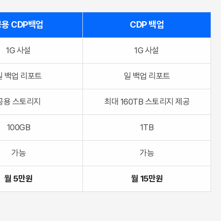
용 CDP백업
CDP 백업
1G 사설
1G 사설
일 백업 리포트
일 백업 리포트
공용 스토리지
최대 160TB 스토리지 제공
100GB
1TB
가능
가능
월 5만원
월 15만원