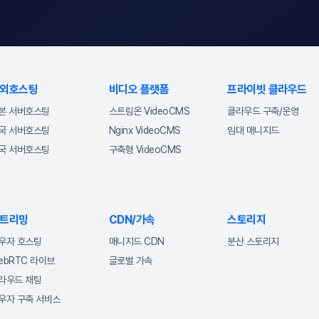
외호스팅
비디오 플랫폼
프라이빗 클라우드
본 서버호스팅
스트림온 VideoCMS
클라우드 구축/운영
국 서버호스팅
Nginx VideoCMS
임대 매니지드
국 서버호스팅
구축형 VideoCMS
트리밍
CDN/가속
스토리지
우자 호스팅
매니지드 CDN
분산 스토리지
ebRTC 라이브
글로벌 가속
라우드 채팅
우자 구축 서비스