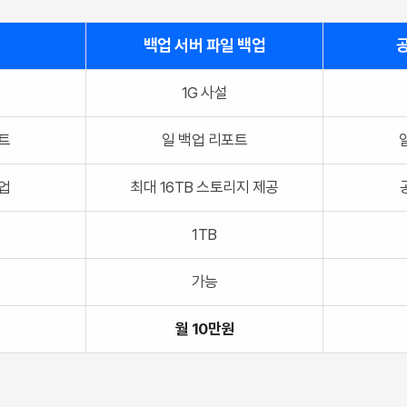
백업 서버 파일 백업
공
1G 사설
트
일 백업 리포트
업
최대 16TB 스토리지 제공
1TB
가능
월 10만원