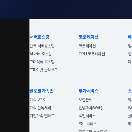
서버호스팅
코로케이션
해
단독 서버호스팅
코로케이션
일
AI 서버 호스팅
GPU 코로케이션
중
고대역폭 호스팅
미
프라이빗 클라우드
글로벌가속존
부가서비스
스
가속 VPS
보안관제
와
가속 단독서버
웹방화벽(WAF)
W
기업가속 웹하드
백업서비스
클
SSL 서비스
와
무료 기업용 웹하드