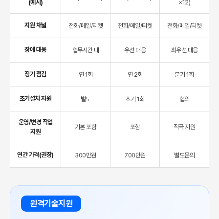
(예시)
×12)
지원 채널
전화/메일/티켓
전화/메일/티켓
전화/메일/티켓
장애 대응
업무시간 내
우선 대응
최우선 대응
정기 점검
연 1회
연 2회
분기 1회
초기설치 지원
별도
초기 1회
협의
운영/변경 작업
기본 포함
포함
적극 지원
지원
연간 가격(권장)
300만원
700만원
별도문의
원격기술지원