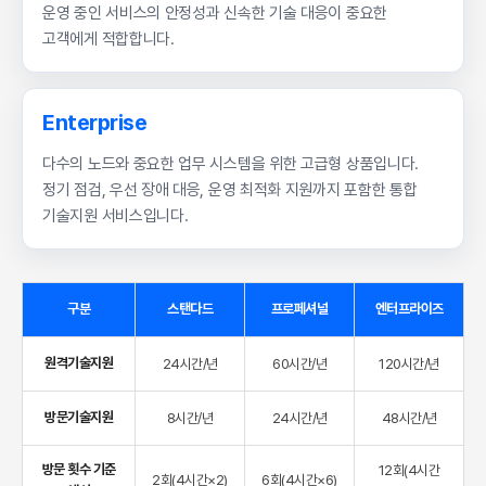
운영 중인 서비스의 안정성과 신속한 기술 대응이 중요한
고객에게 적합합니다.
Enterprise
다수의 노드와 중요한 업무 시스템을 위한 고급형 상품입니다.
정기 점검, 우선 장애 대응, 운영 최적화 지원까지 포함한 통합
기술지원 서비스입니다.
구분
스탠다드
프로페셔널
엔터프라이즈
원격기술지원
24시간/년
60시간/년
120시간/년
방문기술지원
8시간/년
24시간/년
48시간/년
방문 횟수 기준
12회(4시간
2회(4시간×2)
6회(4시간×6)