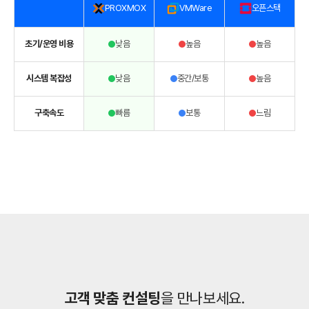
PROXMOX
VMWare
오픈스택
초기/운영 비용
낮음
높음
높음
시스템 복잡성
낮음
중간/보통
높음
구축속도
빠름
보통
느림
고객 맞춤 컨설팅
을 만나보세요.